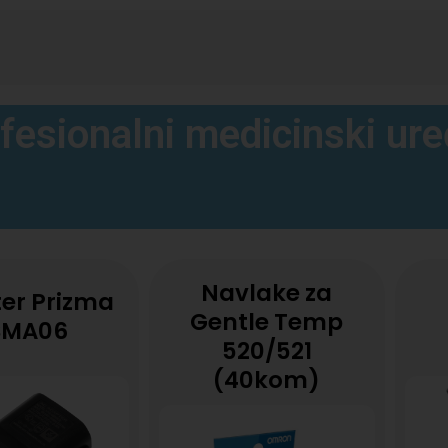
fesionalni medicinski ure
Navlake za
er Prizma
Gentle Temp
SMA06
520/521
(40kom)