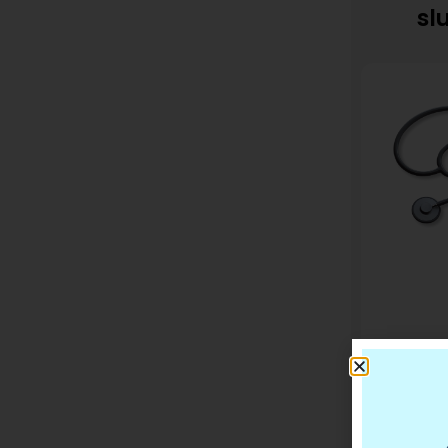
sl
20