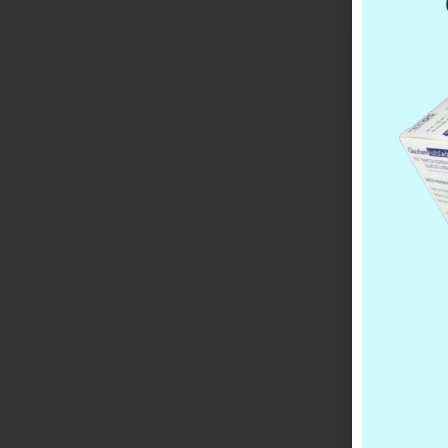
PO
PR
Ol
st