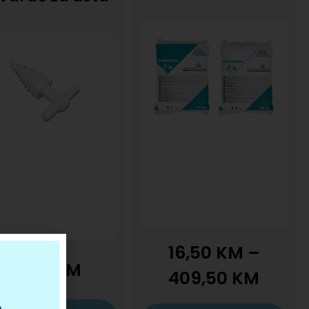
16,50
KM
–
17,55
KM
409,50
KM