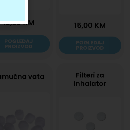
15,00
KM
15,00
KM
POGLEDAJ
POGLEDAJ
PROIZVOD
PROIZVOD
Filteri za
amučna vata
inhalator