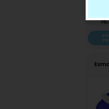
15
PO
PR
Esma