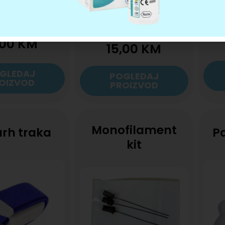
,00
KM
15,00
KM
GLEDAJ
POGLEDAJ
OIZVOD
PROIZVOD
Monofilament
rh traka
P
kit