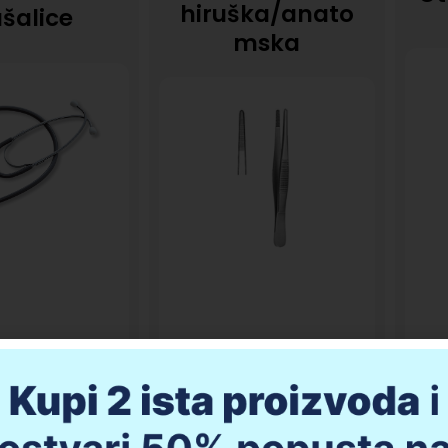
hiruška/anato
ušalice
mska
,00
KM
20,00
KM