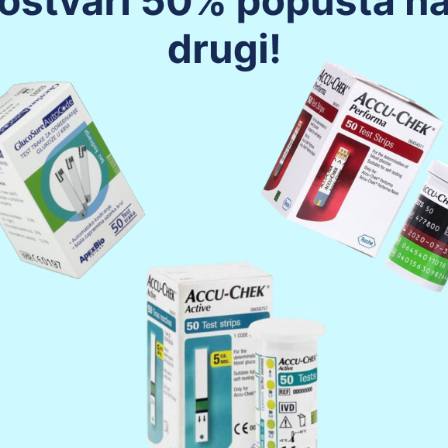
GLEDAJ
POGLEDAJ
OIZVOD
PROIZVOD
Maska za
ive za
Ec
koncentrator
etoskop
kiseonika