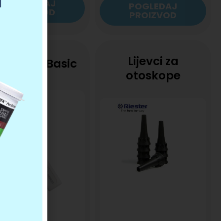
POGLEDAJ
POGLEDAJ
PROIZVOD
PROIZVOD
Lijevci za
o Temp Basic
otoskope