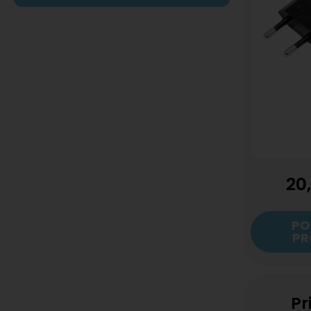
20
PO
PR
Pr