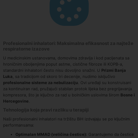
Profesionalni inhalatori: Maksimalna efikasnost za najteže
respiratorne izazove
U medicinskim ustanovama, domovima zdravlja i kod pacijenata sa
hroničnim oboljenjima poput astme, cistične fibroze ili KOPB-a,
standardni inhalatori često nisu dovoljno snažni. U
Prizmi Banja
Luka
, sa tradicijom od skoro tri decenije, nudimo isključivo
profesionalne sisteme za nebulizaciju
. Ovi uređaji su konstruisani
za kontinuiran rad, pružajući stabilan protok lijeka bez pregrijavanja
kompresora, što je ključno za rad u bolničkim uslovima širom
Bosne i
Hercegovine
.
Tehnologija koja pravi razliku u terapiji
Naši profesionalni inhalatori na tržištu BiH izdvajaju se po ključnim
performansama:
Optimalan MMAD (veličina čestice):
Garantujemo da čestice