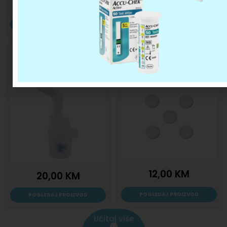
30,00
KM
35,10
KM
POGLEDAJ PROIZVOD
POGLEDAJ PROIZVOD
Posuda za Omron
Filteri za inhalator
inhalator
12,00
KM
20,00
KM
POGLEDAJ PROIZVOD
POGLEDAJ PROIZVOD
Učitaj više