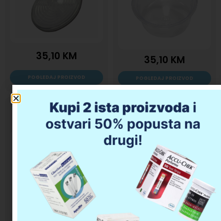
35,10
KM
35,10
KM
POGLEDAJ PROIZVOD
POGLEDAJ PROIZVOD
Bakteriološki filter
Inhalacioni set za
za Profi Sonic
PrizJet