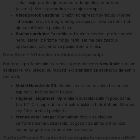
lijeka imaju prodiranje duboko u donje disajne puteve
(alveole), što je presudno za uspjeh terapije.
Visok protok vazduha:
Snažni kompresori skraćuju vrijeme
inhalacije, što je od ogromnog značaja pri radu sa nemirnom
djecom ili teškim pacijentima.
Rad bez prekida:
Za razliku od kućnih modela, profesionalni
nebulizatori iz Prizme mogu raditi satima bez zastoja,
opslužujući pacijenta za pacijentom u klinici.
New Askir – Vrhunska medicinska aspiracija
Kategoriju profesionalnih uređaja upotpunjujemo
New Askir
serijom
aspiratora. Ovi uređaji su industrijski standard za aspiraciju tjelesnih
tečnosti:
Model New Askir 30:
Idealni za oralnu, nazalnu i trahealnu
aspiraciju kod odraslih i djece.
Higijena i sigurnost:
Opremljeni autoklavabilnim posudama
(do 121°C) i naprednim antibakterijskim i hidrofobnim filterima
koji štite uređaj i pacijenta.
Prenosivost i snaga:
Kompaktan dizajn sa visokim
performansama usisavanja, pogodan za ambulantna kola i
kućnu njegu nakon operativnih zahvata.
Zašto je Prizma BL autoritet za respiratornu opremu u BiH?