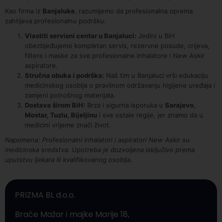
Kao firma iz
Banjaluke
, razumijemo da profesionalna oprema
zahtijeva profesionalnu podršku:
Vlastiti servisni centar u Banjaluci:
Jedini u BiH
obezbjeđujemo kompletan servis, rezervne posude, crijeva,
filtere i maske za sve profesionalne inhalatore i New Askir
aspiratore.
Stručna obuka i podrška:
Naš tim u Banjaluci vrši edukaciju
medicinskog osoblja o pravilnom održavanju higijene uređaja i
zamjeni potrošnog materijala.
Dostava širom BiH:
Brza i sigurna isporuka u
Sarajevo,
Mostar, Tuzlu, Bijeljinu
i sve ostale regije, jer znamo da u
medicini vrijeme znači život.
Napomena: Profesionalni inhalatori i aspiratori New Askir su
medicinska sredstva. Upotreba je dozvoljena isključivo prema
uputstvu ljekara ili kvalifikovanog osoblja.
PRIZMA BL d.o.o.
Braće Mažar i majke Marije 18,