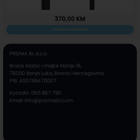
370,00
KM
POGLEDAJ PROIZVOD
PRIZMA BL d.o.o.
Braće Mažar i majke Marije 18,
78000 Banja Luka, Bosna i Hercegovina
PIB: 400799470007
Kontakt: 065 987 790
Email: info@prizmabl.com