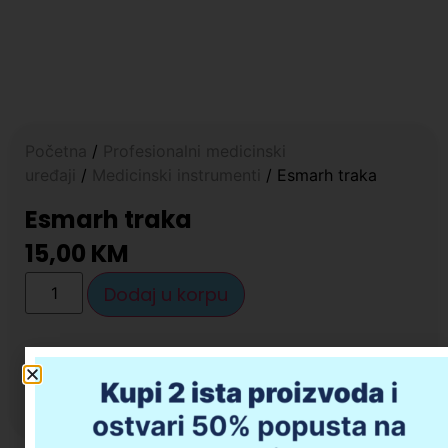
Početna
/
Profesionalni medicinski
uređaji
/
Medicinski instrumenti
/ Esmarh traka
Esmarh traka
15,00
KM
Dodaj u korpu
Opis proizvoda
Da li imate pitanja u vezi kupovine?