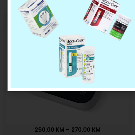
Tlakomjer M7 Intelli IT AFIB
250,00
KM
–
270,00
KM