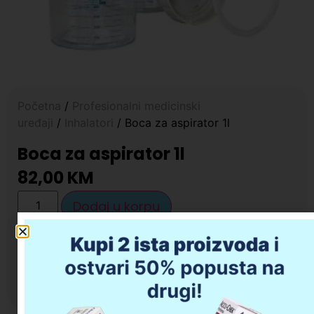
Početna
/
Profesionalni medicinski
uređaji
/
Inhalatori
/ Boca za aspirator 1l
Boca za aspirator 1l
82,00
KM
Dodaj u korpu
Opis proizvoda
Da li imate pitanja u vezi kupovine?