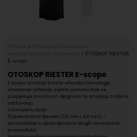
Početna
/
Profesionalni medicinski
uređaji
/
Medicinski instrumenti
/ OTOSKOP RIESTER
E-scope
OTOSKOP RIESTER E-scope
E Scope otoskopi koriste vrhunsku tehnologiju
umanjenja refleksije svjetla pomoću koje se
pospješuje preciznost dijagnoze te smanjuju troškovi
održavanja.
U kompletu dođe :
10 jednokratnih lijevaka (2,5 mm i 4,0 mm) –
kompatibilan s ušnim lijevcima drugih renomiranih
proizvođača
Praktična torbica za spremanje stetoskopa