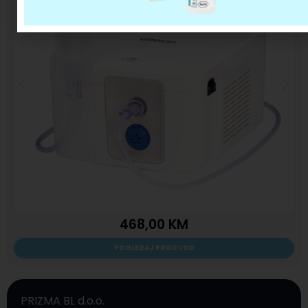
468,00
KM
POGLEDAJ PROIZVOD
PRIZMA BL d.o.o.