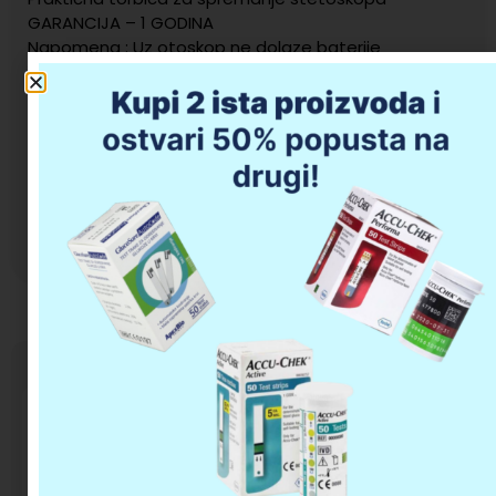
GARANCIJA – 1 GODINA
Napomena : Uz otoskop ne dolaze baterije
198,90
KM
Dodaj u korpu
Opis proizvoda
Da li imate pitanja u vezi kupovine?
OMRON C900