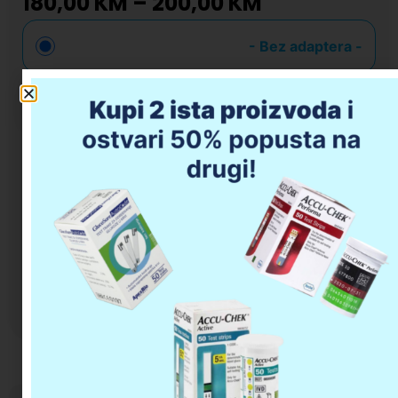
180,00
KM
–
200,00
KM
-
Bez adaptera
-
-
Sa adapterom
-
Očisti
180,00
KM
Dodaj u korpu
Opis proizvoda
Da li imate pitanja u vezi kupovine?