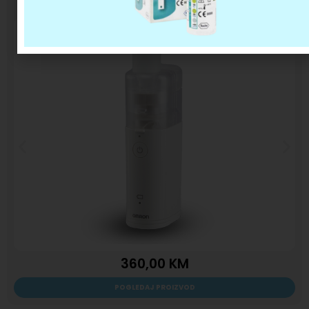
OMRON U100 – ultrazvučni inhalator
360,00
KM
POGLEDAJ PROIZVOD