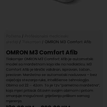
Početna
/
Profesionalni medicinski
uređaji
/
Tlakomjeri
/ OMRON M3 Comfort Afib
OMRON M3 Comfort Afib
Tlakomjer OMRON M3 Comfort Afib je automatski
model sa manžetnom koja ide na nadlakticu. M3
Comfort Afib je klinički validiran, ispravan, tačan ,
precizan. Manžetna se automatski naduvava – bez
osjećaja stezanja ruke, IntelliSense tehnologija.
Obima od 22 – 42cm. To je tzv.”pametna manžetna“,
koja mjeri pritisak čitavim svojim obimom i pritom
smanjuje mogućnost griješenja prilikom samog
mjerenja.