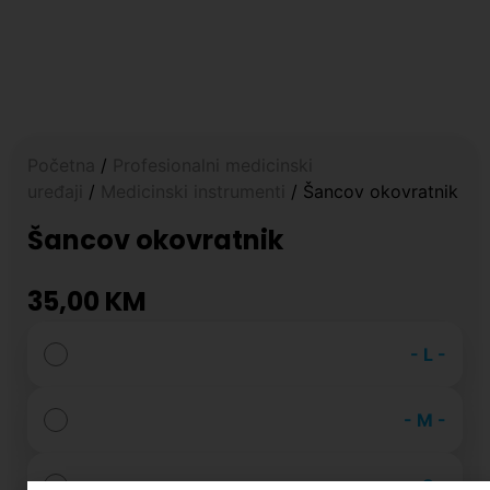
Početna
/
Profesionalni medicinski
uređaji
/
Medicinski instrumenti
/ Šancov okovratnik
Šancov okovratnik
35,00
KM
-
L
-
-
M
-
-
S
-