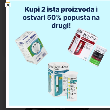
Dodaj u korpu
Opis proizvoda
Da li imate pitanja u vezi kupovine?
Tlakomjer M7 Intelli IT AFIB