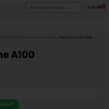
0
t
0,00
KM
/
Potrošni medicinski materijal
/ Rukavice Nitriline
ine A100
ovine?