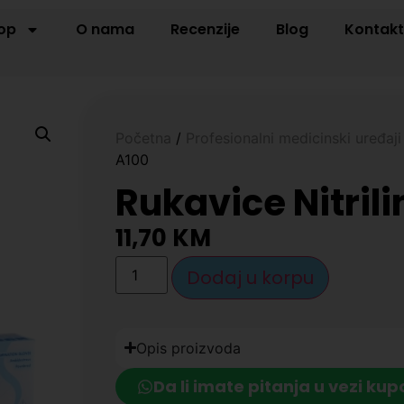
op
O nama
Recenzije
Blog
Kontak
Početna
/
Profesionalni medicinski uređaji
A100
Rukavice Nitril
11,70
KM
Dodaj u korpu
Opis proizvoda
Da li imate pitanja u vezi kup