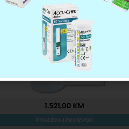
1.521,00
KM
POGLEDAJ PROIZVOD