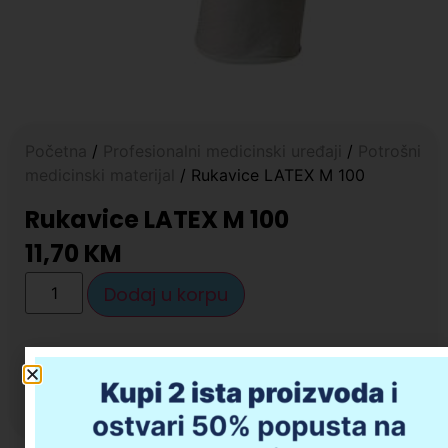
Početna
/
Profesionalni medicinski uređaji
/
Potrošni
medicinski materijal
/ Rukavice LATEX M 100
Rukavice LATEX M 100
11,70
KM
Dodaj u korpu
Opis proizvoda
Da li imate pitanja u vezi kupovine?