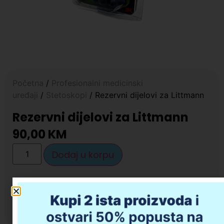
Početna
/
Profesionalni medicinski
uređaji
/
Stetoskopi
/ Rezervni dijelovi za Littmann
Rezervni dijelovi za Littmann
90,00
KM
Dodaj u korpu
Opis proizvoda
Da li imate pitanja u vezi kupovine?