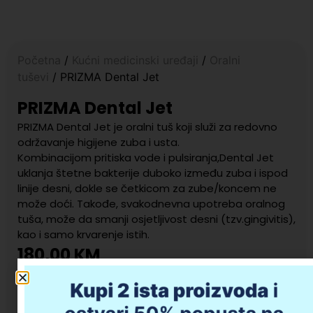
Početna
/
Kućni medicinski uređaji
/
Oralni
tuševi
/ PRIZMA Dental Jet
PRIZMA Dental Jet
PRIZMA Dental Jet je oralni tuš koji služi za redovno
održavanje higijene zuba i usta.
Kombinacijom pritiska vode i pulsiranja,Dental Jet
uklanja štetne bakterije duboko između zuba i ispod
linije desni, dokle se četkicom za zube/koncem ne
može doći. Takođe, svakodnevna upotreba oralnog
tuša, može da smanji osjetljivost desni (tzv.gingivitis),
kao i samo krvarenje istih.
180,00
KM
Dodaj u korpu