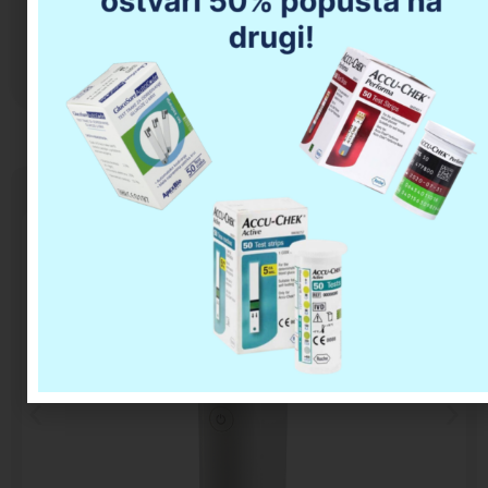
Opis proizvoda
Da li imate pitanja u vezi kupovine?
OMRON U100 – ultrazvučni inhalator