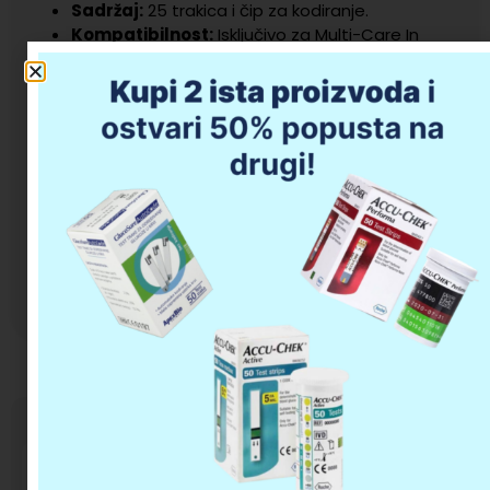
Sadržaj:
25 trakica i čip za kodiranje.
Kompatibilnost:
Isključivo za Multi-Care In
uređaje.
Prednost:
Jednostavna primjena i
laboratorijska pouzdanost u kućnim uslovima.
50,00
KM
Dodaj u korpu
Opis proizvoda
Da li imate pitanja u vezi kupovine?
OMRON U100 – ultrazvučni inhalator