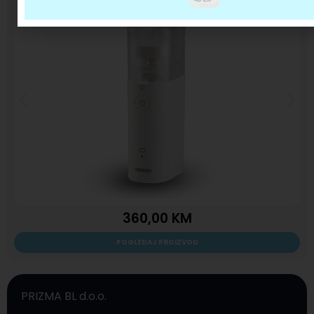
360,00
KM
POGLEDAJ PROIZVOD
PRIZMA BL d.o.o.