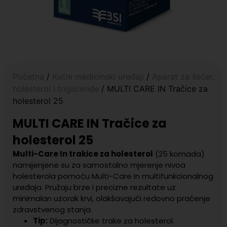
Početna
/
Kućni medicinski uređaji
/
Aparat za šećer,
holesterol i trigliceride
/ MULTI CARE IN Tračice za
holesterol 25
MULTI CARE IN Tračice za
holesterol 25
Multi-Care In trakice za holesterol
(25 komada)
namijenjene su za samostalno mjerenje nivoa
holesterola pomoću Multi-Care In multifunkcionalnog
uređaja. Pružaju brze i precizne rezultate uz
minimalan uzorak krvi, olakšavajući redovno praćenje
zdravstvenog stanja.
Tip:
Dijagnostičke trake za holesterol.