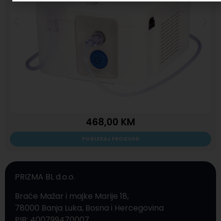
468,00
KM
POGLEDAJ PROIZVOD
PRIZMA BL d.o.o.
Braće Mažar i majke Marije 18,
78000 Banja Luka, Bosna i Hercegovina
PIB: 400799470007