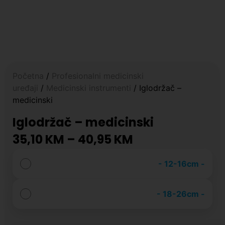
Početna
/
Profesionalni medicinski
uređaji
/
Medicinski instrumenti
/ Iglodržač –
medicinski
Iglodržač – medicinski
35,10
KM
–
40,95
KM
-
12-16cm
-
-
18-26cm
-