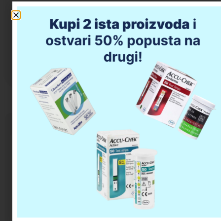
Dodaj u korpu
Opis proizvoda
Da li imate pitanja u vezi kupovine?
OMRON C900