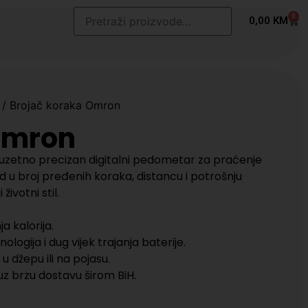
0
t
0,00
KM
/ Brojač koraka Omron
Omron
zuzetno precizan digitalni pedometar za praćenje
u broj pređenih koraka, distancu i potrošnju
 životni stil.
a kalorija.
ogija i dug vijek trajanja baterije.
 džepu ili na pojasu.
z brzu dostavu širom BiH.