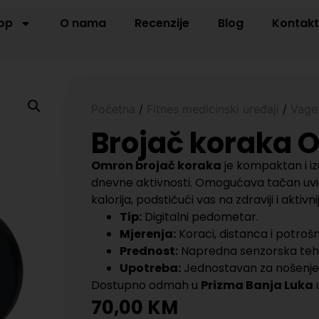
op
O nama
Recenzije
Blog
Kontak
Početna
/
Fitnes medicinski uređaji
/
Vage
Brojač koraka 
Omron brojač koraka
je kompaktan i i
dnevne aktivnosti. Omogućava tačan uvid 
kalorija, podstičući vas na zdraviji i aktivniji
Tip:
Digitalni pedometar.
Mjerenja:
Koraci, distanca i potrošnj
Prednost:
Napredna senzorska tehnol
Upotreba:
Jednostavan za nošenje u
Dostupno odmah u
Prizma Banja Luka
u
70,00
KM