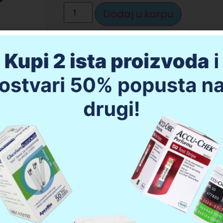
Dodaj u korpu
Opis proizvoda
Da li imate pitanja u vezi kup
OMRON BF511