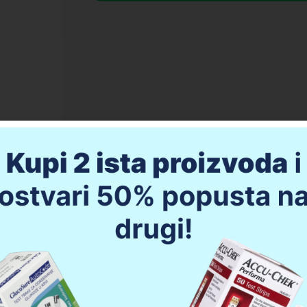
OMRON U100 – ultrazvučni inhalator