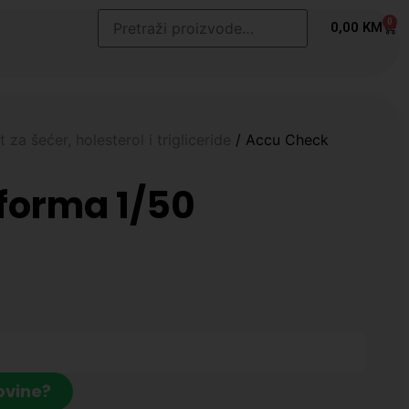
0
t
0,00
KM
 za šećer, holesterol i trigliceride
/ Accu Check
forma 1/50
ovine?