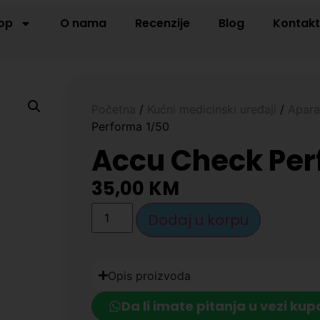
op
O nama
Recenzije
Blog
Kontak
Početna
/
Kućni medicinski uređaji
/
Aparat
Performa 1/50
Accu Check Per
35,00
KM
Dodaj u korpu
Opis proizvoda
Da li imate pitanja u vezi kup