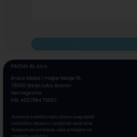
PRIZMA BL d.o.o.
Braće Mažar i majke Marije 18,
78000 Banja Luka, Bosna i
Hercegovina
PIB: 400799470007
Kontakt: 065 987 790
Koristimo kolačiće kako bismo unaprijedili
Email: info@prizmabl.com
korisničko iskustvo i analizirali saobraćaj.
Nastavkom korištenja sajta pristajete na
upotrebu kolačića.